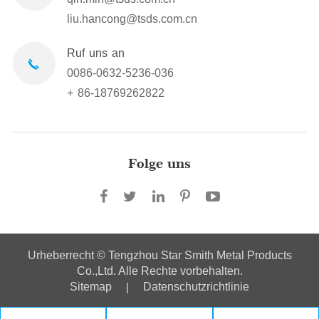
liu.hancong@tsds.com.cn
Ruf uns an
0086-0632-5236-036
+ 86-18769262822
Folge uns
Urheberrecht ©
Tengzhou Star Smith Metal Products
Co.,Ltd.
Alle Rechte vorbehalten.
Sitemap
Datenschutzrichtlinie
|