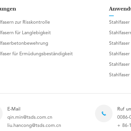
ungen
Anwend
lfasern zur Risskontrolle
Stahlfaser
lfasern für Langlebigkeit
Stahlfaser
lfaserbetonbewehrung
Stahlfaser
lfaser für Ermüdungsbeständigkeit
Stahlfase
Stahlfaser
Stahlfaser
E-Mail
Ruf un
qin.min@tsds.com.cn
0086-
liu.hancong@tsds.com.cn
+ 86-