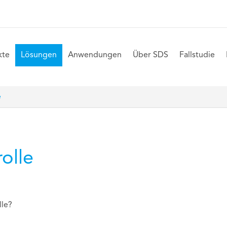
kte
Lösungen
Anwendungen
Über SDS
Fallstudie
e
rolle
lle?