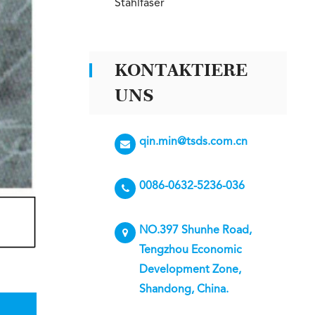
Stahlfaser
KONTAKTIERE
UNS
qin.min@tsds.com.cn
0086-0632-5236-036
NO.397 Shunhe Road,
Tengzhou Economic
Development Zone,
Shandong, China.