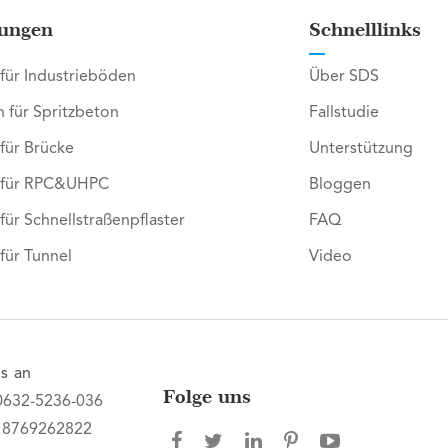
ungen
Schnelllinks
 für Industrieböden
Über SDS
n für Spritzbeton
Fallstudie
 für Brücke
Unterstützung
r für RPC&UHPC
Bloggen
 für Schnellstraßenpflaster
FAQ
 für Tunnel
Video
s an
Folge uns
0632-5236-036
18769262822