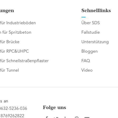
ungen
Schnelllinks
 für Industrieböden
Über SDS
n für Spritzbeton
Fallstudie
 für Brücke
Unterstützung
r für RPC&UHPC
Bloggen
 für Schnellstraßenpflaster
FAQ
 für Tunnel
Video
s an
Folge uns
0632-5236-036
18769262822