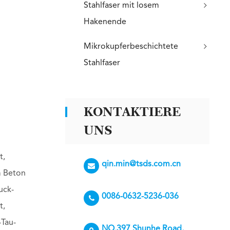
Stahlfaser mit losem
Hakenende
Mikrokupferbeschichtete
Stahlfaser
KONTAKTIERE
UNS
t,
qin.min@tsds.com.cn
m Beton
uck-
0086-0632-5236-036
t,
-Tau-
NO.397 Shunhe Road,