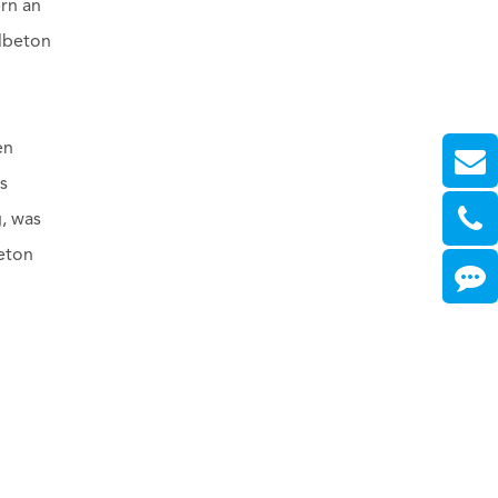
rn an
hlbeton
en
s
g, was
Beton