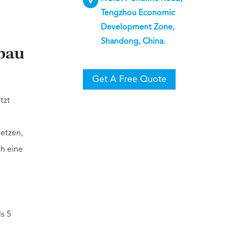
Tengzhou Economic
Development Zone,
Shandong, China.
bau
Get A Free Quote
tzt
setzen,
ch eine
s 5