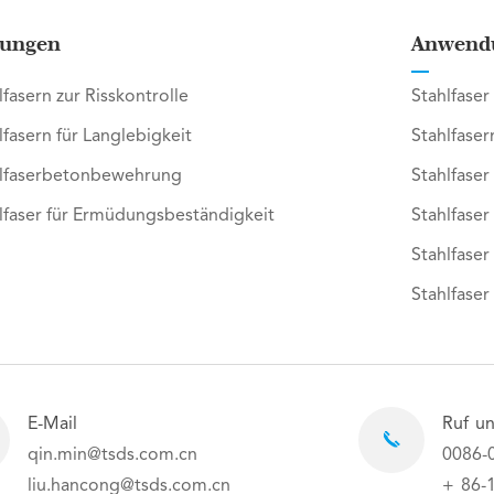
ungen
Anwend
lfasern zur Risskontrolle
Stahlfaser
lfasern für Langlebigkeit
Stahlfaser
lfaserbetonbewehrung
Stahlfaser
lfaser für Ermüdungsbeständigkeit
Stahlfase
Stahlfaser
Stahlfaser
E-Mail
Ruf un
qin.min@tsds.com.cn
0086-
liu.hancong@tsds.com.cn
+ 86-